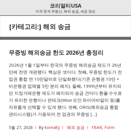
Skip
Skip
코리얼티USA
to
to
미국 한국 부동산, 해외 송금, 세금 정보
navigation
content
[카테고리:]
해외 송금
무증빙 해외송금 한도 2026년 총정리
2026년 1월 1일부터 한국의 무증빙 해외송금 제도가 26년
만에 전면 개편됐다. 핵심은 셋이다. 첫째, 무증빙 한도가 전
업권 통합 연 10만달러로 단일화됐다(기존 은행권 10만 +
비은행권 업체별 5만 분리 폐지). 둘째, 1999년부터 유지되
던 지정거래은행 제도가 폐지되어 송금 건마다 환율·수수료
가 유리한 은행이나 핀테크(Wise·모인·와이어바알리 등)를
자유롭게 선택할 수 있게 됐다. 셋째, ORIS(해외송금 통합
관리시스템)가 가동되어 전 업권의 무증빙 […]
5월 27, 2026
By
korealty
해외 송금
FBAR
,
Form