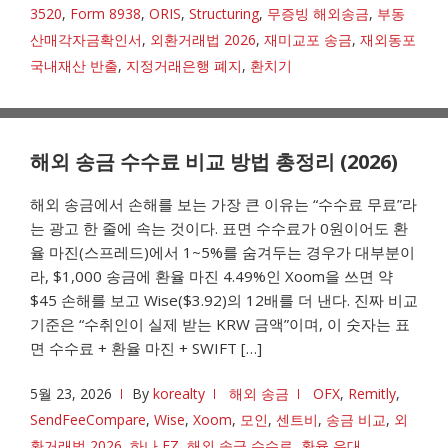
3520
,
Form 8938
,
ORIS
,
Structuring
,
무증빙 해외송금
,
부동
산매각자금확인서
,
외환거래법 2026
,
재미교포 송금
,
재외동포
국내재산 반출
,
지정거래은행 폐지
,
환치기
해외 송금 수수료 비교 방법 총정리 (2026)
해외 송금에서 손해를 보는 가장 큰 이유는 “수수료 무료”라
는 광고 한 줄에 속는 것이다. 표면 수수료가 0원이어도 환
율 마진(스프레드)에서 1~5%를 숨겨두는 경우가 대부분이
라, $1,000 송금에 환율 마진 4.49%인 Xoom을 쓰면 약
$45 손해를 보고 Wise($3.92)의 12배를 더 낸다. 진짜 비교
기준은 “수취인이 실제 받는 KRW 금액”이며, 이 숫자는 표
면 수수료 + 환율 마진 + SWIFT […]
5월 23, 2026
By
korealty
해외 송금
OFX
,
Remitly
,
SendFeeCompare
,
Wise
,
Xoom
,
모인
,
센트비
,
송금 비교
,
외
환거래법 2026
,
하나 EZ
,
해외 송금 수수료
,
환율 우대