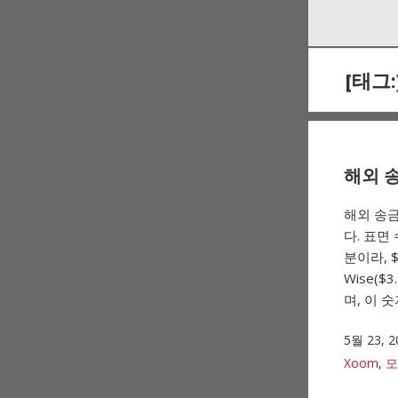
Skip
Skip
to
to
navigation
content
[태그:
해외 송
해외 송금
다. 표면
분이라, $
Wise(
며, 이 숫
5월 23, 2
Xoom
,
모