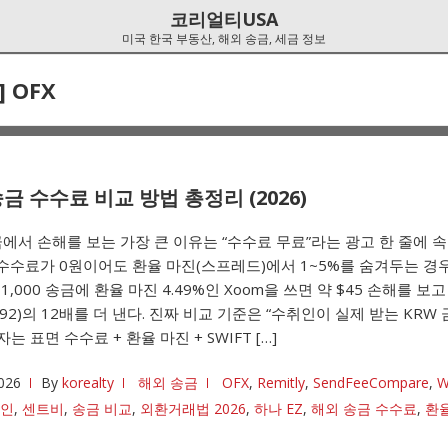
코리얼티USA
미국 한국 부동산, 해외 송금, 세금 정보
]
OFX
금 수수료 비교 방법 총정리 (2026)
에서 손해를 보는 가장 큰 이유는 “수수료 무료”라는 광고 한 줄에 
 수수료가 0원이어도 환율 마진(스프레드)에서 1~5%를 숨겨두는 경
1,000 송금에 환율 마진 4.49%인 Xoom을 쓰면 약 $45 손해를 보고
$3.92)의 12배를 더 낸다. 진짜 비교 기준은 “수취인이 실제 받는 KRW
자는 표면 수수료 + 환율 마진 + SWIFT […]
026
By
korealty
해외 송금
OFX
,
Remitly
,
SendFeeCompare
,
W
인
,
센트비
,
송금 비교
,
외환거래법 2026
,
하나 EZ
,
해외 송금 수수료
,
환