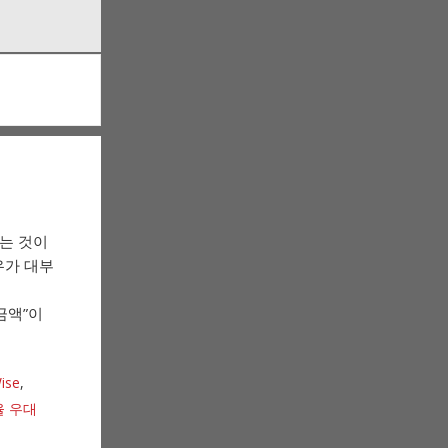
속는 것이
우가 대부
 금액”이
ise
,
율 우대