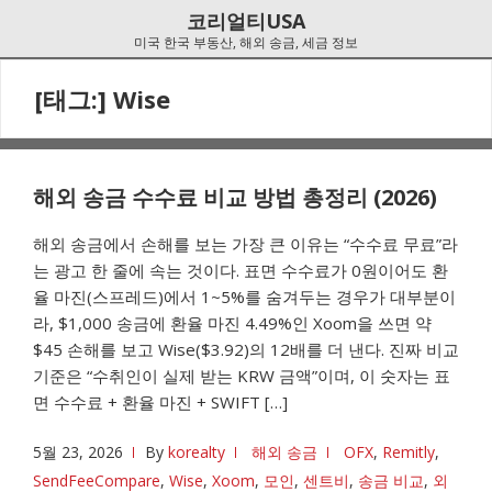
Skip
Skip
코리얼티USA
to
to
미국 한국 부동산, 해외 송금, 세금 정보
navigation
content
[태그:]
Wise
해외 송금 수수료 비교 방법 총정리 (2026)
해외 송금에서 손해를 보는 가장 큰 이유는 “수수료 무료”라
는 광고 한 줄에 속는 것이다. 표면 수수료가 0원이어도 환
율 마진(스프레드)에서 1~5%를 숨겨두는 경우가 대부분이
라, $1,000 송금에 환율 마진 4.49%인 Xoom을 쓰면 약
$45 손해를 보고 Wise($3.92)의 12배를 더 낸다. 진짜 비교
기준은 “수취인이 실제 받는 KRW 금액”이며, 이 숫자는 표
면 수수료 + 환율 마진 + SWIFT […]
5월 23, 2026
By
korealty
해외 송금
OFX
,
Remitly
,
SendFeeCompare
,
Wise
,
Xoom
,
모인
,
센트비
,
송금 비교
,
외