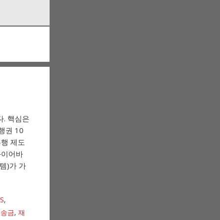
다. 핵심은
행권 10
은행 제도
와이어바
템)가 가
S
,
 송금
,
재