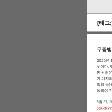
Skip
Skip
to
to
navigation
content
[태그:
무증빙
2026년
셋이다. 
만 + 비
가 폐지되
알리 등)
동되어 전
5월 27, 2
Structuri