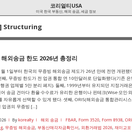
코리얼티USA
미국 한국 부동산, 해외 송금, 세금 정보
]
Structuring
 해외송금 한도 2026년 총정리
 1월 1일부터 한국의 무증빙 해외송금 제도가 26년 만에 전면 개편됐
첫째, 무증빙 한도가 전 업권 통합 연 10만달러로 단일화됐다(기존 은
은행권 업체별 5만 분리 폐지). 둘째, 1999년부터 유지되던 지정거래
어 송금 건마다 환율·수수료가 유리한 은행이나 핀테크(Wise·모인·
를 자유롭게 선택할 수 있게 됐다. 셋째, ORIS(해외송금 통합관리시스
 업권의 무증빙 […]
026
By
korealty
해외 송금
FBAR
,
Form 3520
,
Form 8938
,
ORI
ng
,
무증빙 해외송금
,
부동산매각자금확인서
,
외환거래법 2026
,
재미교포