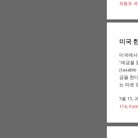
외동포 국
미국 한
미국에서 
“세금을 
(taxab
금을 한다
는 따로 있
5월 15, 2
114
,
For