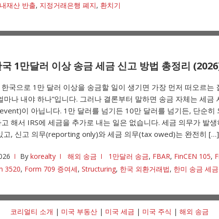
내재산 반출
,
지정거래은행 폐지
,
환치기
국 1만달러 이상 송금 세금 신고 방법 총정리 (2026
한국으로 1만 달러 이상을 송금할 일이 생기면 가장 먼저 떠오르는
얼마나 내야 하나”입니다. 그러나 결론부터 말하면 송금 자체는 세금
le event)이 아닙니다. 1만 달러를 넘기든 10만 달러를 넘기든, 단순히
고 해서 IRS에 세금을 추가로 내는 일은 없습니다. 세금 의무가 발
고, 신고 의무(reporting only)와 세금 의무(tax owed)는 완전히 […]
026
By
korealty
해외 송금
1만달러 송금
,
FBAR
,
FinCEN 105
,
F
m 3520
,
Form 709 증여세
,
Structuring
,
한국 외환거래법
,
한미 송금 세금
코리얼티 소개
|
미국 부동산
|
미국 세금
|
미국 주식
|
해외 송금