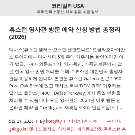
Skip
Skip
코리얼티USA
to
to
미국 한국 부동산, 해외 송금, 세금 정보
navigation
content
휴스턴 영사관 방문 예약 신청 방법 총정리
(2026)
텍사스(휴스턴·댈러스·오스틴·샌안토니오)·오클라호마·아칸
소·루이지애나·미시시피 5개 주에 거주하는 한인이라면 여
권 발급, F-4 재외동포비자, 영사확인, 가족관계증명서 같
은 한국 영사 민원 처리를 위해 주휴스턴 대한민국 총영사
관을 이용하게 됩니다. 본관은 휴스턴 Galleria 인근 1990
Post Oak Blvd에 있고 텍사스 북부(DFW 권역) 거주자는
댈러스 출장소(14001 Dallas Parkway)에서 동일 민원을
처리할 수 있습니다. 모든 영사관은 2024년 이후 방문 전
온라인 예약 필수(g4k.go.kr 재외동포365 민원포털)로 […]
5월 21, 2026
By
korealty
비자/이민 서류
F-4 비자
,
g4k.go.kr
,
댈러스 출장소
,
영사확인
,
재외동포365
,
주휴스턴 총