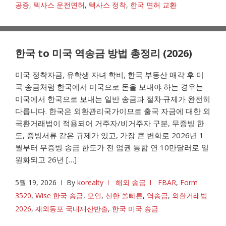
공증
,
텍사스 운전면허
,
텍사스 정착
,
한국 면허 교환
한국 to 미국 역송금 방법 총정리 (2026)
미국 정착자금, 유학생 자녀 학비, 한국 부동산 매각 후 미
국 송금처럼 한국에서 미국으로 돈을 보내야 하는 경우는
미국에서 한국으로 보내는 일반 송금과 절차·규제가 완전히
다릅니다. 한국은 외환관리국가이므로 출국 자금에 대한 외
국환거래법이 적용되어 거주자/비거주자 구분, 무증빙 한
도, 증빙서류 같은 규제가 있고, 가장 큰 변화로 2026년 1
월부터 무증빙 송금 한도가 전 업권 통합 연 10만달러로 일
원화되고 26년 […]
5월 19, 2026
By
korealty
해외 송금
FBAR
,
Form
3520
,
Wise 한국 송금
,
모인
,
신한 쏠빠른
,
역송금
,
외환거래법
2026
,
재외동포 국내재산반출
,
한국 미국 송금