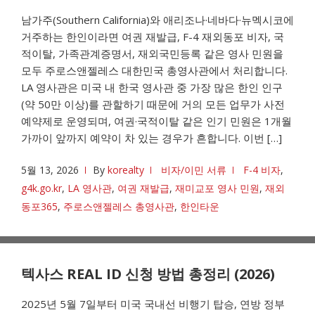
남가주(Southern California)와 애리조나·네바다·뉴멕시코에
거주하는 한인이라면 여권 재발급, F-4 재외동포 비자, 국
적이탈, 가족관계증명서, 재외국민등록 같은 영사 민원을
모두 주로스앤젤레스 대한민국 총영사관에서 처리합니다.
LA 영사관은 미국 내 한국 영사관 중 가장 많은 한인 인구
(약 50만 이상)를 관할하기 때문에 거의 모든 업무가 사전
예약제로 운영되며, 여권·국적이탈 같은 인기 민원은 1개월
가까이 앞까지 예약이 차 있는 경우가 흔합니다. 이번 […]
5월 13, 2026
By
korealty
비자/이민 서류
F-4 비자
,
g4k.go.kr
,
LA 영사관
,
여권 재발급
,
재미교포 영사 민원
,
재외
동포365
,
주로스앤젤레스 총영사관
,
한인타운
텍사스 REAL ID 신청 방법 총정리 (2026)
2025년 5월 7일부터 미국 국내선 비행기 탑승, 연방 정부