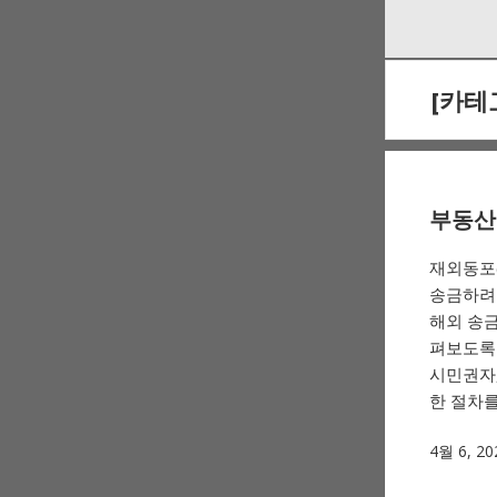
Skip
Skip
to
to
navigation
content
[카테
부동산
재외동포(
송금하려
해외 송금
펴보도록
시민권자,
한 절차를
4월 6, 20