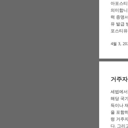
아포스티유
의미합니다
력 증명서
유 발급 
포스티유 
4월 3, 20
거주자 
세법에서
해당 국가
득이나 재
을 포함
령 거주
다. 그리