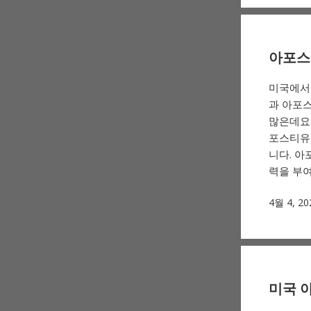
아포스
미국에서 
과 아포
많은데요
포스티유
니다. 아
력을 부여
4월 4, 20
미국 