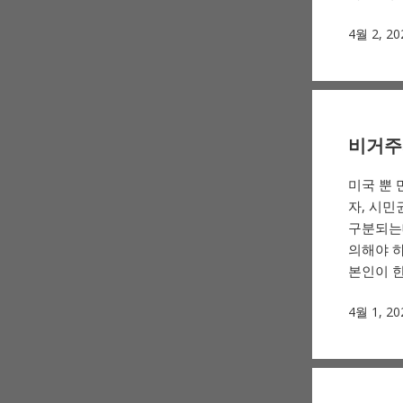
4월 2, 20
비거주
미국 뿐 
자, 시
구분되는데
의해야 하
본인이 한
4월 1, 20