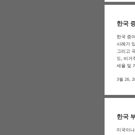
한국 증
한국 증
사례가 있
그리고 국
도, 비
세율 및 
3월 26, 2
한국 부
미국이나