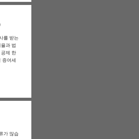
)
사를 받는
세율과 법
 공제 한
국 증여세
류가 많습