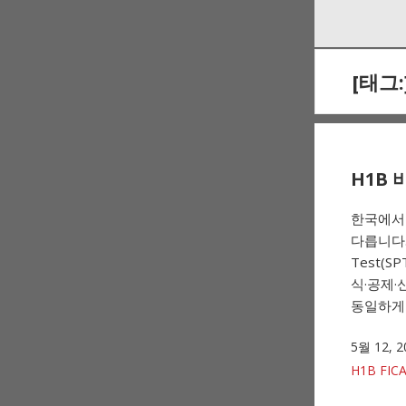
Skip
Skip
to
to
navigation
content
[태그:
H1B 
한국에서 
다릅니다. 
Test(
식·공제·
동일하게 전
5월 12, 2
H1B FIC