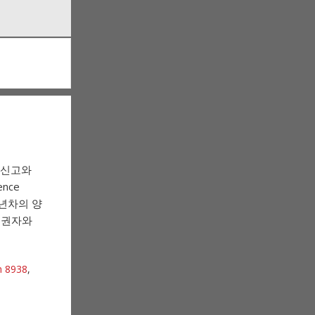
 신고와
nce
2년차의 양
민권자와
 8938
,