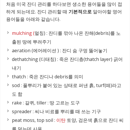
처음 미국 잔디 관리를 하다보면 생소한 용어들을 많이 접
하게 되는데요. 잔디 관리할 때
기본적으로
알아야할 영어
용어들을 아래와 같습니다.
mulching (
멀칭) : 잔디를 깎아 나온 잔해(debris)를 노
출된 땅에 뿌려주기
aeration (에어레이션 ) : 잔디 숨 구멍 뚫어놓기
dethatching (디태칭) : 죽은 잔디층(thatch layer) 긁어
내기
thatch : 죽은 잔디나 debris를 의미
sod : 풀뿌리가 붙어 있는 상태로 퍼낸 흙, turf(떼)라고
도 함
rake : 갈퀴, tiller : 땅 고르는 도구
spreader : 씨나 비료를 뿌리를 때 쓰는 기구
peat moss, top soil :
이탄
토양, 검은색 흙으로 잔디 씨
를 덮는데 사용