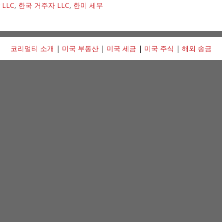
 LLC
,
한국 거주자 LLC
,
한미 세무
코리얼티 소개
|
미국 부동산
|
미국 세금
|
미국 주식
|
해외 송금