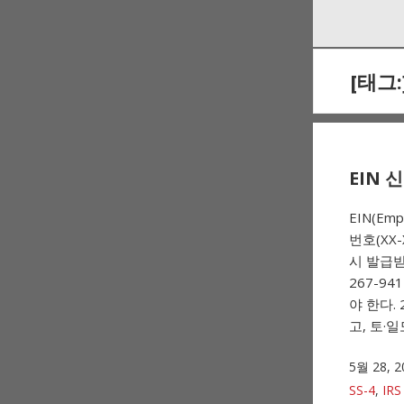
Skip
Skip
to
to
navigation
content
[태그:
EIN 
EIN(Em
번호(XX
시 발급받을
267-94
야 한다.
고, 토·일도
5월 28, 2
SS-4
,
IR