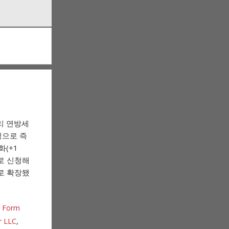
9자리 연방세
신청으로 즉
화(+1
외)로 신청해
T로 확장됐
,
Form
r LLC
,