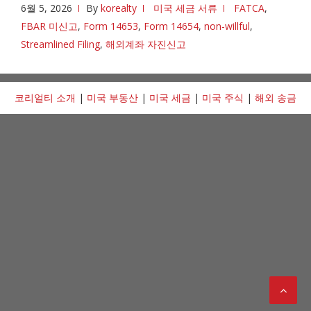
6월 5, 2026
By
korealty
미국 세금 서류
FATCA
,
FBAR 미신고
,
Form 14653
,
Form 14654
,
non-willful
,
Streamlined Filing
,
해외계좌 자진신고
코리얼티 소개
|
미국 부동산
|
미국 세금
|
미국 주식
|
해외 송금