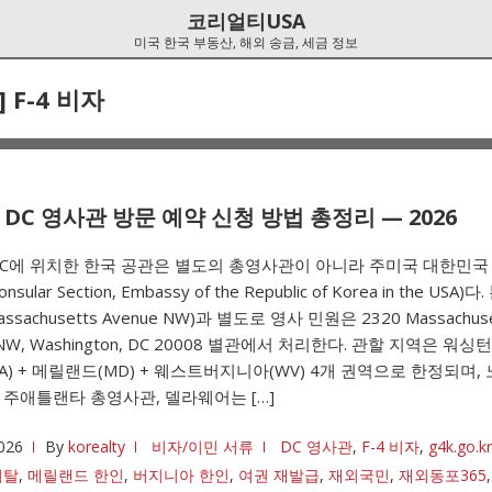
코리얼티USA
미국 한국 부동산, 해외 송금, 세금 정보
]
F-4 비자
DC 영사관 방문 예약 신청 방법 총정리 — 2026
DC에 위치한 한국 공관은 별도의 총영사관이 아니라 주미국 대한민국
ular Section, Embassy of the Republic of Korea in the USA)다
Massachusetts Avenue NW)과 별도로 영사 민원은 2320 Massachuse
 NW, Washington, DC 20008 별관에서 처리한다. 관할 지역은 워싱턴 
A) + 메릴랜드(MD) + 웨스트버지니아(WV) 4개 권역으로 한정되며,
주애틀랜타 총영사관, 델라웨어는 […]
026
By
korealty
비자/이민 서류
DC 영사관
,
F-4 비자
,
g4k.go.kr
이탈
,
메릴랜드 한인
,
버지니아 한인
,
여권 재발급
,
재외국민
,
재외동포365