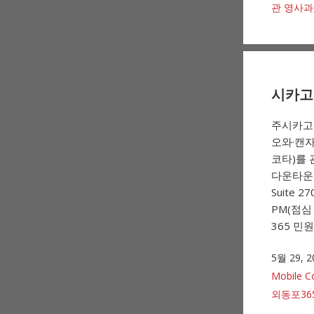
관 영사과
시카고 
주시카고
오와·캔
코타)를 
다운타운 매
Suite 
PM(점심
365 민원
5월 29, 2
Mobile C
외동포36