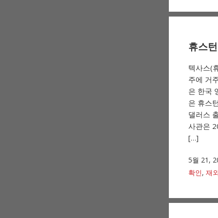
휴스턴 
텍사스(
주에 거주
은 한국 
은 휴스턴 
댈러스 출장
사관은 2
[…]
5월 21, 2
확인
,
재외