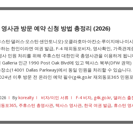
영사관 방문 예약 신청 방법 총정리 (2026)
휴스턴·댈러스·오스틴·샌안토니오)·오클라호마·아칸소·루이지애나·미시
하는 한인이라면 여권 발급, F-4 재외동포비자, 영사확인, 가족관계
영사 민원 처리를 위해 주휴스턴 대한민국 총영사관을 이용하게 됩니다
Galleria 인근 1990 Post Oak Blvd에 있고 텍사스 북부(DFW 권
소(14001 Dallas Parkway)에서 동일 민원을 처리할 수 있습니다.
024년 이후 방문 전 온라인 예약 필수(g4k.go.kr 재외동포365 민원
026
By
korealty
비자/이민 서류
F-4 비자
,
g4k.go.kr
,
댈러스 출
동포365
,
주휴스턴 총영사관
,
텍사스 영사관
,
한국 여권 발급
,
휴스턴 영