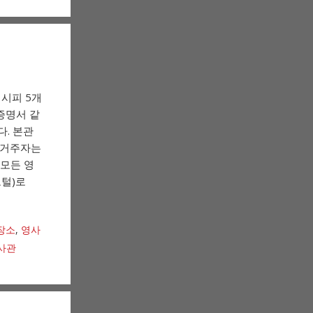
시피 5개
증명서 같
. 본관
역) 거주자는
 모든 영
포털)로
장소
,
영사
사관