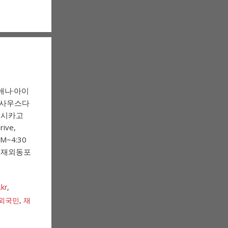
애나·아이
·사우스다
 시카고
ive,
M~4:30
인 재외동포
.kr
,
외국민
,
재