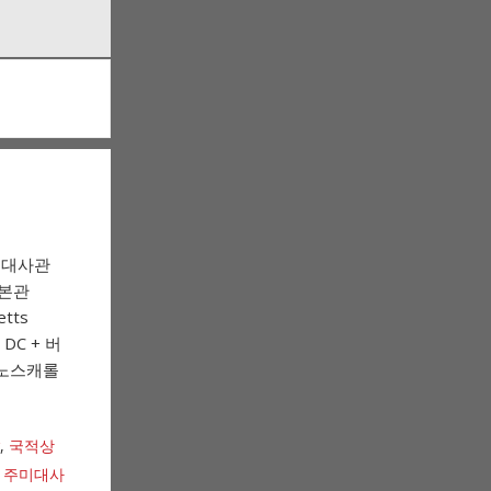
 대사관
. 본관
tts
DC + 버
 노스캐롤
,
국적상
,
주미대사