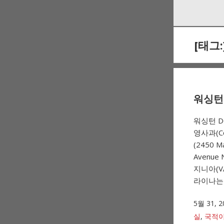
Skip
Skip
to
to
navigation
content
[태그:
워싱턴 
워싱턴 
영사과(Cons
(2450 
Avenue
지니아(V
라이나는 
5월 31, 2
실
,
국적