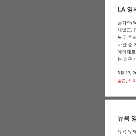
LA 영
남가주(S
재발급, 
모두 주로
사관 중 
예약제로 
는 경우가
5월 13, 2
발급
,
재미
뉴욕 
뉴욕·뉴