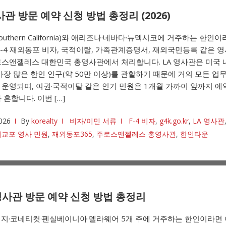
사관 방문 예약 신청 방법 총정리 (2026)
outhern California)와 애리조나·네바다·뉴멕시코에 거주하는 한인
F-4 재외동포 비자, 국적이탈, 가족관계증명서, 재외국민등록 같은 
스앤젤레스 대한민국 총영사관에서 처리합니다. LA 영사관은 미국 
가장 많은 한인 인구(약 50만 이상)를 관할하기 때문에 거의 모든 업
운영되며, 여권·국적이탈 같은 인기 민원은 1개월 가까이 앞까지 예
 흔합니다. 이번 […]
026
By
korealty
비자/이민 서류
F-4 비자
,
g4k.go.kr
,
LA 영사관
교포 영사 민원
,
재외동포365
,
주로스앤젤레스 총영사관
,
한인타운
영사관 방문 예약 신청 방법 총정리
저지·코네티컷·펜실베이니아·델라웨어 5개 주에 거주하는 한인이라면 