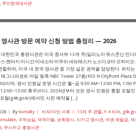
,
주미한국대사관
영사관 방문 예약 신청 방법 총정리 — 2026
 대한민국 총영사관은 미국 중서부 13개 주(일리노이·위스콘신·인디
자스·켄터키·미시간·미네소타·미주리·네브래스카·노스다코타·오하이오
관할하며, 미국 내 한국 영사관 중 가장 넓은 권역을 담당한다. 위치는
그니피센트 마일 동쪽 NBC Tower 27층(455 N Cityfront Plaza Dr
2700)이며, 영사 민원실 운영 시간은 월~금 9:30 AM~12:00 PM, 1:00 P
 12:00~13:00 휴무)이다. 2024년부터 모든 영사 민원은 통합 포털
포털(g4k.go.kr)에서만 사전 예약을 […]
026
By
korealty
비자/이민 서류
13개 주 관할
,
F-4 비자
,
g4k.go
onsulate
,
국적상실
,
국적이탈
,
순회영사
,
시카고 영사관
,
여권 재발급
,
재
5
,
주시카고 총영사관