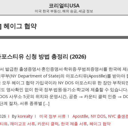
코리얼티USA
미국 한국 부동산, 해외 송금, 세금 정보
]
헤이그 협약
포스티유 신청 방법 총정리 (2026)
서 발급한 출생증명서·혼인증명서·학위증·무범죄증명서를 한국에 
부(NY Department of State)의 아포스티유(Apostille)를 받아야
 모두 헤이그 협약 가입국이라 NY DOS 아포스티유 한 장만 부착되
도 영사확인 없이 한국 정부·법원·등기소·학교에 제출할 수 있습니다.
 DOS 사무소 5곳의 위치와 운영시간, 공증 → 카운티 클럭 인증 → D
단계 절차, 서류 종류별 […]
026
By
korealty
미국 정부 서류
Apostille
,
NY DOS
,
NYC 출생
스티유
,
재미교포 서류
,
카운티 클럭
,
한국 제출 서류
,
헤이그 협약