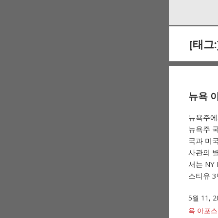
Skip
Skip
to
to
navigation
content
[태그:
뉴욕 아
뉴욕주에
뉴욕주 국무
국과 미국
사관의 별
서는 NY
스티유 3
5월 11, 2
욕 아포