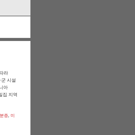
 따라
·군 시설
포니아
 밀집 지역
신분증
,
미