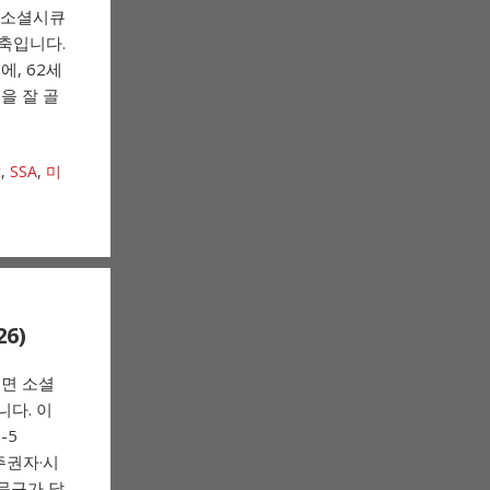
 소셜시큐
큰 축입니다.
, 62세
을 잘 골
t
,
SSA
,
미
6)
기면 소셜
다. 이
-5
 영주권자·시
문구가 달