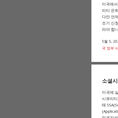
미국에서
리티 은퇴 
다만 언제
조기 신청
라야 합니
5월 5, 20
국 정부 
소셜시큐
미국에 살
시큐리티 
때 SSA(S
(Applic
민권자·