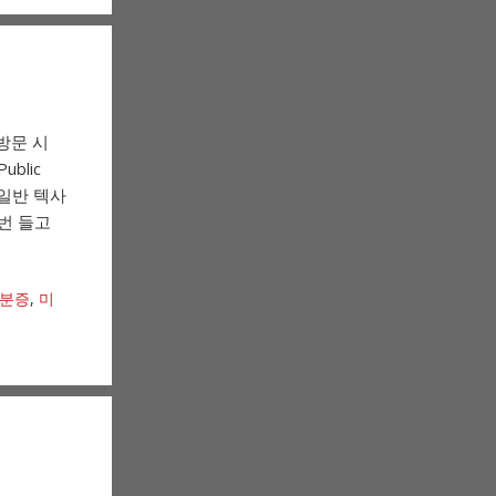
 방문 시
blic
 일반 텍사
번 들고
신분증
,
미