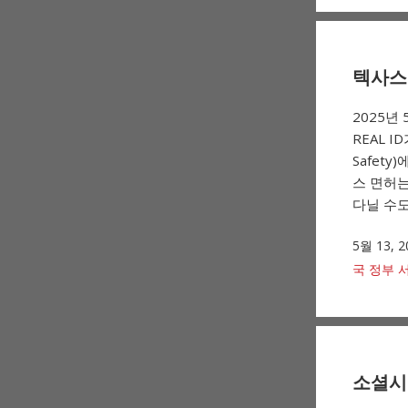
텍사스 
2025년
REAL I
Safet
스 면허는
다닐 수도
5월 13, 2
국 정부 
소셜시큐