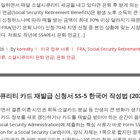
 일하면서 매달 소셜시큐리티 세금을 내고 있다면 은퇴 후 받게 되는
연금(Social Security Retirement Benefits)은 평생 노후 소득의 
 신청하느냐에 따라 매월 받는 금액이 최대 30% 이상 달라지기 때문에
·FRA(만기 은퇴 나이) 신청·70세 지연 신청 중 본인 상황에 맞는 시점
다. 저희도 작년에 SSA에서 은퇴 연금 […]
26
By
korealty
미국 정부 서류
FRA
,
Social Security Retiremen
서류
,
소셜시큐리티 은퇴 연금
,
은퇴 연금
리티 카드 재발급 신청서 SS-5 한국어 작성법 (202
면서 결혼·이혼·시민권 취득·소셜카드 분실 등 인생의 큰 변화가 생
카드 정보를 새로 갱신하거나 카드를 재발급 받아야 하는 순간이 옵니
ocial Security Administration)에 제출하는 핵심 서류가 바로 Form SS
ation for a Social Security Card)이며, 양식 자체는 1쪽으로 짧지만
비시민권자 중 어떤 카테고리로 신청하느냐에 따라 첨부 서류와 카드 