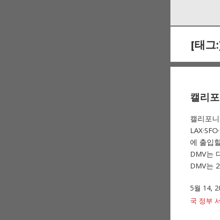
Skip
Skip
to
to
navigation
content
[태그:
캘리포니
캘리포니아
LAX·S
에 출입할
DMV는 
DMV는 
5월 14, 2
국 정부 