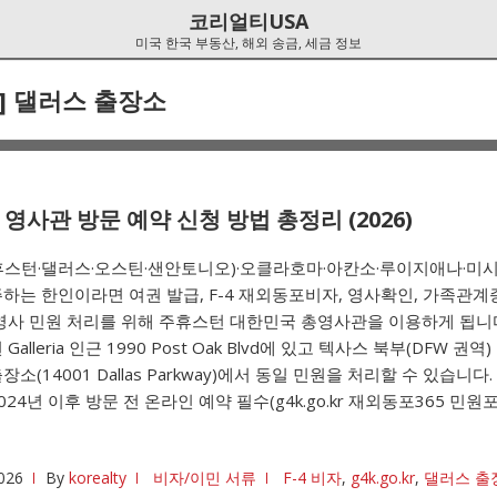
코리얼티USA
미국 한국 부동산, 해외 송금, 세금 정보
]
댈러스 출장소
영사관 방문 예약 신청 방법 총정리 (2026)
휴스턴·댈러스·오스틴·샌안토니오)·오클라호마·아칸소·루이지애나·미시
하는 한인이라면 여권 발급, F-4 재외동포비자, 영사확인, 가족관계
영사 민원 처리를 위해 주휴스턴 대한민국 총영사관을 이용하게 됩니다
Galleria 인근 1990 Post Oak Blvd에 있고 텍사스 북부(DFW 권
소(14001 Dallas Parkway)에서 동일 민원을 처리할 수 있습니다.
024년 이후 방문 전 온라인 예약 필수(g4k.go.kr 재외동포365 민원
026
By
korealty
비자/이민 서류
F-4 비자
,
g4k.go.kr
,
댈러스 출