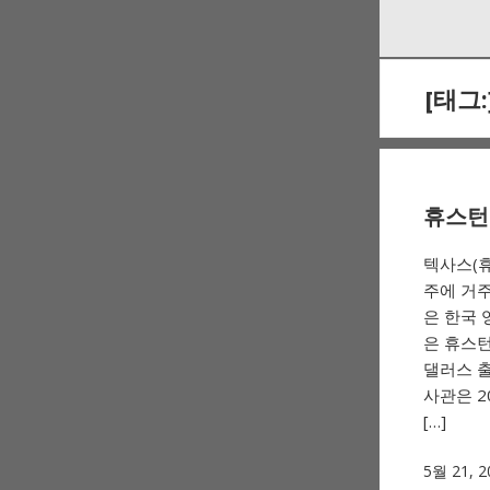
Skip
Skip
to
to
navigation
content
[태그:
휴스턴 
텍사스(
주에 거주
은 한국 
은 휴스턴 
댈러스 출장
사관은 2
[…]
5월 21, 2