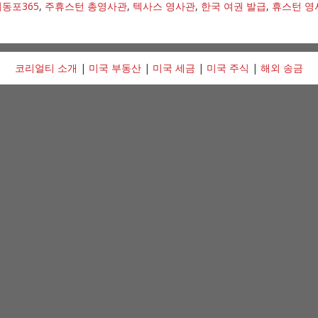
동포365
,
주휴스턴 총영사관
,
텍사스 영사관
,
한국 여권 발급
,
휴스턴 영
코리얼티 소개
|
미국 부동산
|
미국 세금
|
미국 주식
|
해외 송금