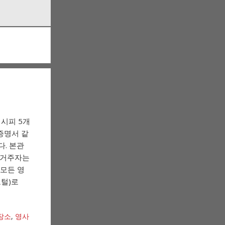
시피 5개
증명서 같
. 본관
역) 거주자는
 모든 영
포털)로
장소
,
영사