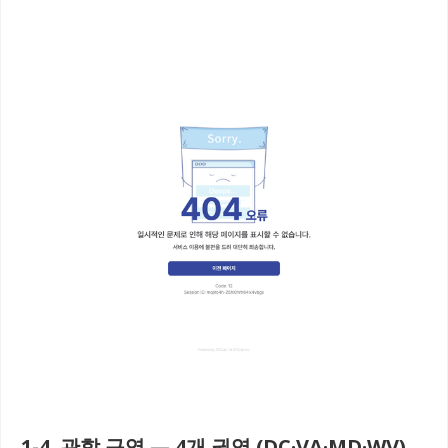
1-4. 관할 구역 — 4개 권역 (DC·VA·MD·WV)