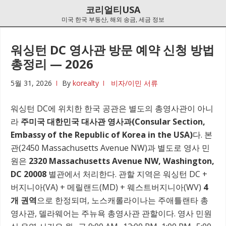
Skip
Skip
코리얼티USA
to
to
미국 한국 부동산, 해외 송금, 세금 정보
navigation
content
워싱턴 DC 영사관 방문 예약 신청 방법
총정리 — 2026
5월 31, 2026
By
korealty
비자/이민 서류
워싱턴 DC에 위치한 한국 공관은 별도의 총영사관이 아니
라
주미국 대한민국 대사관 영사과(Consular Section,
Embassy of the Republic of Korea in the USA)
다. 본
관(2450 Massachusetts Avenue NW)과 별도로 영사 민
원은
2320 Massachusetts Avenue NW, Washington,
DC 20008
별관에서 처리한다. 관할 지역은 워싱턴 DC +
버지니아(VA) + 메릴랜드(MD) + 웨스트버지니아(WV)
4
개 권역
으로 한정되며, 노스캐롤라이나는 주애틀랜타 총
영사관, 델라웨어는 주뉴욕 총영사관 관할이다. 영사 민원