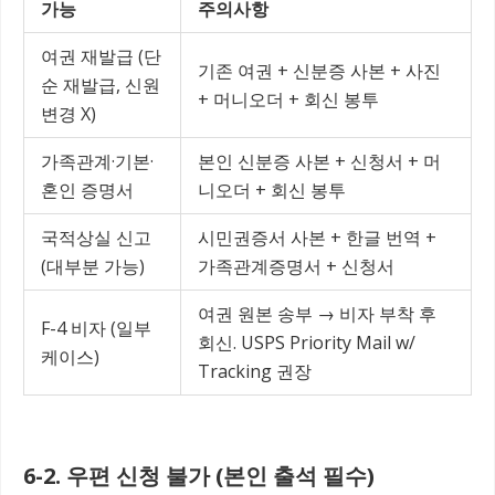
가능
주의사항
여권 재발급 (단
기존 여권 + 신분증 사본 + 사진
순 재발급, 신원
+ 머니오더 + 회신 봉투
변경 X)
가족관계·기본·
본인 신분증 사본 + 신청서 + 머
혼인 증명서
니오더 + 회신 봉투
국적상실 신고
시민권증서 사본 + 한글 번역 +
(대부분 가능)
가족관계증명서 + 신청서
여권 원본 송부 → 비자 부착 후
F-4 비자 (일부
회신. USPS Priority Mail w/
케이스)
Tracking 권장
6-2. 우편 신청 불가 (본인 출석 필수)