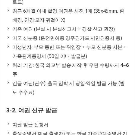
로드)
최근 6개월 이내 촬영 여권용 사진 1매 (35x45mm, 흰
배경, 안경·모자·귀걸이 X)
기존 여권 (분실 시 분실신고서 + 경찰 신고 권장)
미국 신분증 (운전면허증·영주권카드·시민권증서 등)
미성년자: 부모 동반 또는 위임장 + 부모 신분증 사본 +
가족관계증명서 (90일 이내 발급분)
처리 기간: 한국 외교부 발송·제작 후 우편 수령까지
4~6
주
긴급 여권(단수): 출국 임박 시 당일·익일 발급 가능 (별
도 수수료)
3-2. 여권 신규 발급
여권 발급 신청서
출생증명서(미국 출생자) 또는 한국 가족관계증명서·기