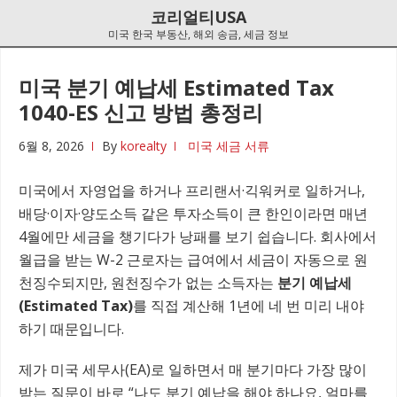
Skip
Skip
코리얼티USA
to
to
미국 한국 부동산, 해외 송금, 세금 정보
navigation
content
미국 분기 예납세 Estimated Tax
1040-ES 신고 방법 총정리
6월 8, 2026
By
korealty
미국 세금 서류
미국에서 자영업을 하거나 프리랜서·긱워커로 일하거나,
배당·이자·양도소득 같은 투자소득이 큰 한인이라면 매년
4월에만 세금을 챙기다가 낭패를 보기 쉽습니다. 회사에서
월급을 받는 W-2 근로자는 급여에서 세금이 자동으로 원
천징수되지만, 원천징수가 없는 소득자는
분기 예납세
(Estimated Tax)
를 직접 계산해 1년에 네 번 미리 내야
하기 때문입니다.
제가 미국 세무사(EA)로 일하면서 매 분기마다 가장 많이
받는 질문이 바로 “나도 분기 예납을 해야 하나요, 얼마를