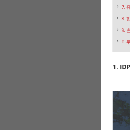
7.
8.
9.
마
1. I