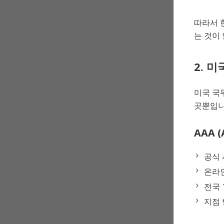
따라서 
는 것이
2. 미
미국 국무
곳뿐입니
AAA (
공식 
온라인
전국 
지점 