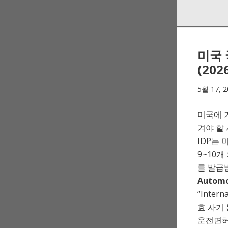
Skip
Skip
to
to
navigation
content
미국 
(202
5월 17, 2
미국에 
겨야 할
IDP는
9~10개
를 발급
Automo
“Inter
효 사기
운전면허증