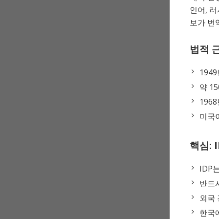
인어, 러
보가 번
법적 
1949
약 1
196
미국이
핵심: 
IDP
반드
외국 
한국에