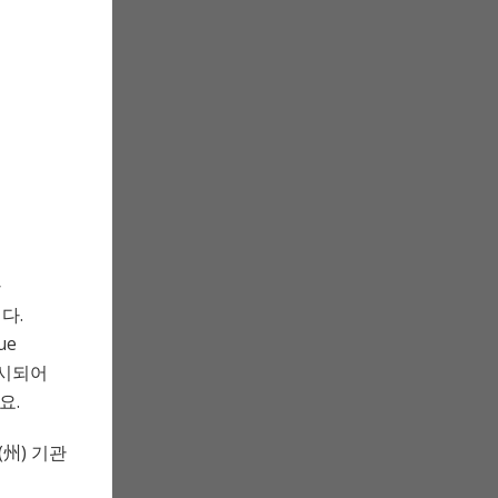
가
다.
ue
고 명시되어
요.
(州) 기관