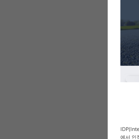
IDP(In
에서 인