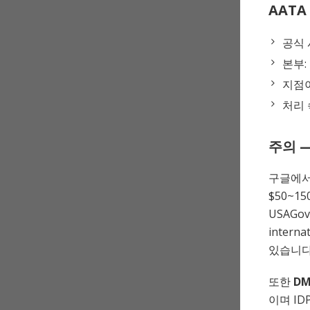
AATA 
공식 
본부:
지점이
처리 
주의 
구글에서 “
$50~
USAGov
interna
있습니다
또한
D
이며 I